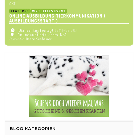
OKT
FEATURED
VIRTUELLES EVENT
ONLINE AUSBILDUNG TIERKOMMUNIKATION (
AUSBILDUNGSSTART )
(Ganzer Tag: Freitag)
(GMT+02:00)
Online auf tiertalk.com
, N/A
Dozentin
Beate Seebauer
BLOG KATEGORIEN