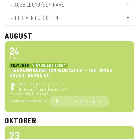
• AUSBILDUNG/SEMINARE
• TIERTALK GUTSCHEINE
AUGUST
24
AUG
FEATURED
VIRTUELLES EVENT
TIERKOMMUNIKATION WORKSHOP – FÜR IMMER
UNZERTRENNLICH
18:30 - 20:00
(GMT+02:00)
Online auf tiertalk.com
, N/A
Dozentin
Beate Seebauer
Dieses Event startet in..
17
11
21
34
TG.
STD.
MIN.
SEK.
OKTOBER
23