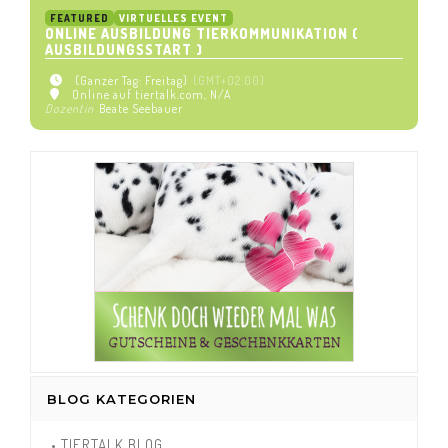
FEATURED
VIRTUELLES EVENT
ONLINE AUSBILDUNG TIERKOMMUNIKATION (
AUSBILDUNGSSTART )
(Ganzer Tag: Freitag)
(GMT+02:00)
Online auf tiertalk.com
, N/A
Dozentin
Beate Seebauer
BLOG KATEGORIEN
• TIERTALK BLOG