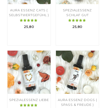
AURA ESSENZ CATS (
SPEZIALESSENZ
SELBSTWERTGEFÜHL )
SCHLAF GUT
Bewertet
Bewertet
25,80
25,80
mit
mit
5.00
5.00
von 5
von 5
SPEZIALESSENZ LIEBE
AURA ESSENZ DOGS (
SPASS & FREUDE )