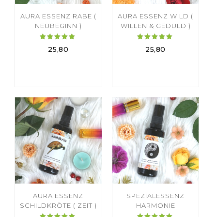
AURA ESSENZ RABE (
AURA ESSENZ WILD (
NEUBEGINN )
WILLEN & GEDULD )
Bewertet
Bewertet
25,80
25,80
mit
mit
5.00
5.00
von 5
von 5
AURA ESSENZ
SPEZIALESSENZ
SCHILDKRÖTE ( ZEIT )
HARMONIE