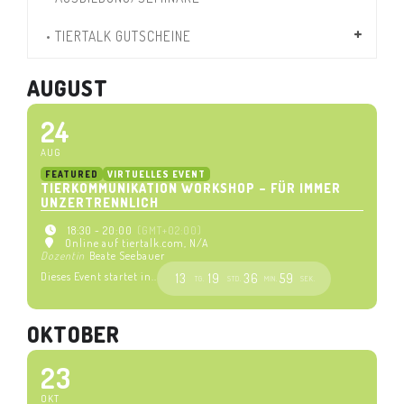
• TIERTALK GUTSCHEINE
AUGUST
24
AUG
FEATURED
VIRTUELLES EVENT
TIERKOMMUNIKATION WORKSHOP – FÜR IMMER
UNZERTRENNLICH
18:30 - 20:00
(GMT+02:00)
Online auf tiertalk.com
, N/A
Dozentin
Beate Seebauer
Dieses Event startet in..
13
19
36
58
TG.
STD.
MIN.
SEK.
OKTOBER
23
OKT