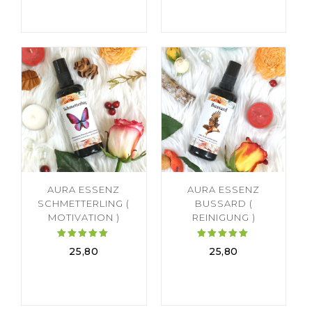
von 5
von 5
AURA ESSENZ
AURA ESSENZ
SCHMETTERLING (
BUSSARD (
MOTIVATION )
REINIGUNG )
Bewertet
Bewertet
25,80
25,80
mit
mit
5.00
5.00
von 5
von 5