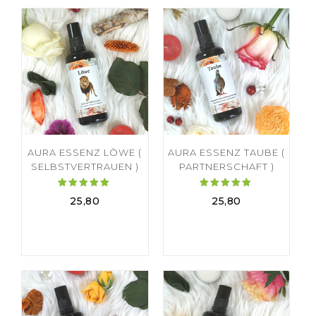
AURA ESSENZ LÖWE (
AURA ESSENZ TAUBE (
SELBSTVERTRAUEN )
PARTNERSCHAFT )
Bewertet
Bewertet
25,80
25,80
mit
mit
5.00
5.00
von 5
von 5