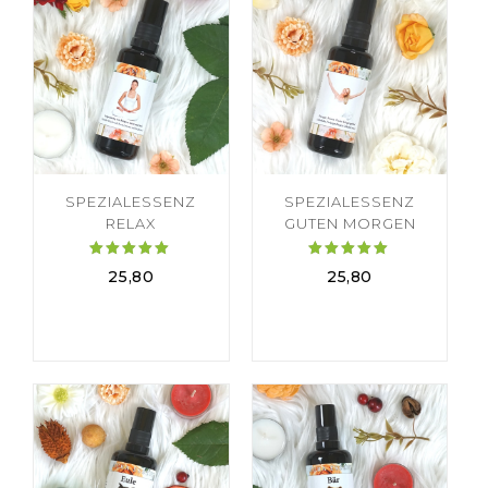
SPEZIALESSENZ
SPEZIALESSENZ
RELAX
GUTEN MORGEN
Bewertet
Bewertet
25,80
25,80
mit
mit
5.00
5.00
von 5
von 5