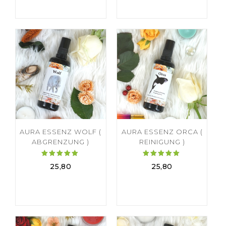
von 5
von 5
AURA ESSENZ WOLF (
AURA ESSENZ ORCA (
ABGRENZUNG )
REINIGUNG )
Bewertet
Bewertet
25,80
25,80
mit
mit
5.00
5.00
von 5
von 5