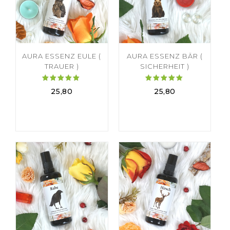
AURA ESSENZ EULE (
AURA ESSENZ BÄR (
TRAUER )
SICHERHEIT )
Bewertet
Bewertet
25,80
25,80
mit
mit
5.00
5.00
von 5
von 5