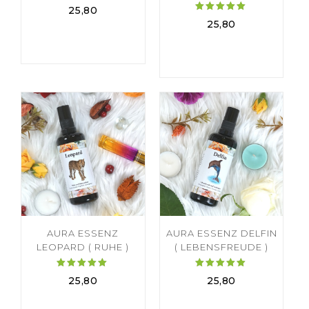
Bewertet
25,80
mit
Bewertet
25,80
5.00
mit
von 5
5.00
von 5
AURA ESSENZ
AURA ESSENZ DELFIN
LEOPARD ( RUHE )
( LEBENSFREUDE )
Bewertet
Bewertet
25,80
25,80
mit
mit
5.00
5.00