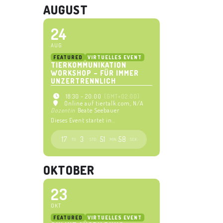
AUGUST
24
AUG
FEATURED
VIRTUELLES EVENT
TIERKOMMUNIKATION
WORKSHOP – FÜR IMMER
UNZERTRENNLICH
18:30 - 20:00
(GMT+02:00)
Online auf tiertalk.com
, N/A
Dozentin
Beate Seebauer
Dieses Event startet in..
17
3
51
57
TG.
STD.
MIN.
SEK.
OKTOBER
23
OKT
FEATURED
VIRTUELLES EVENT