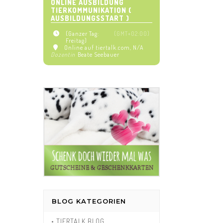
ONLINE AUSBILDUNG
TIERKOMMUNIKATION (
AUSBILDUNGSSTART )
(Ganzer Tag:
(GMT+02:00)
Freitag)
Online auf tiertalk.com
, N/A
Dozentin
Beate Seebauer
BLOG KATEGORIEN
• TIERTALK BLOG