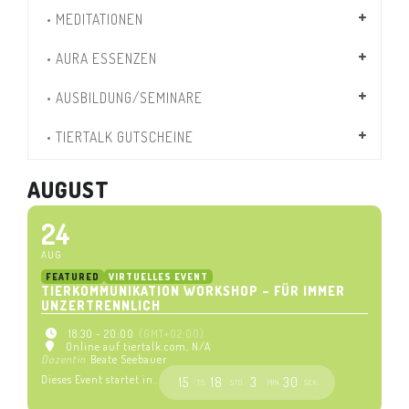
• MEDITATIONEN
• AURA ESSENZEN
• AUSBILDUNG/SEMINARE
• TIERTALK GUTSCHEINE
AUGUST
24
AUG
FEATURED
VIRTUELLES EVENT
TIERKOMMUNIKATION WORKSHOP – FÜR IMMER
UNZERTRENNLICH
18:30 - 20:00
(GMT+02:00)
Online auf tiertalk.com
, N/A
Dozentin
Beate Seebauer
Dieses Event startet in..
15
18
3
30
TG.
STD.
MIN.
SEK.