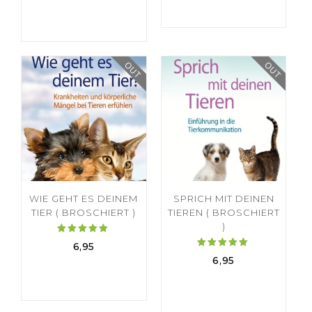
von 5
5.00
von 5
OUT
OUT
WIE GEHT ES DEINEM
SPRICH MIT DEINEN
TIER ( BROSCHIERT )
TIEREN ( BROSCHIERT
)
Bewertet
6,95
mit
Bewertet
6,95
5.00
mit
von 5
5.00
von 5