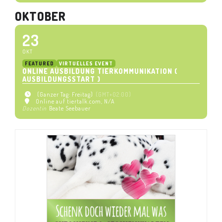
OKTOBER
23
OKT
FEATURED
VIRTUELLES EVENT
ONLINE AUSBILDUNG TIERKOMMUNIKATION (
AUSBILDUNGSSTART )
(Ganzer Tag: Freitag)
(GMT+02:00)
Online auf tiertalk.com
, N/A
Dozentin
Beate Seebauer