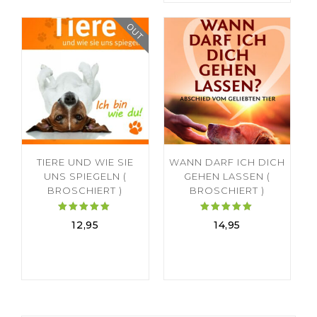
OUT
TIERE UND WIE SIE
WANN DARF ICH DICH
UNS SPIEGELN (
GEHEN LASSEN (
BROSCHIERT )
BROSCHIERT )
Bewertet
Bewertet
12,95
14,95
mit
mit
5.00
5.00
von 5
von 5