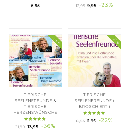
Bewertet
Bewertet
-23%
6,95
9,95
12,95
mit
mit
4.50
5.00
von 5
von 5
- 36%
- 22%
TIERISCHE
TIERISCHE
SEELENFREUNDE &
SEELENFREUNDE (
TIERISCHE
BROSCHIERT )
HERZENSWÜNSCHE
Bewertet
-22%
6,95
8,95
mit
Bewertet
-36%
13,95
21,90
5.00
mit