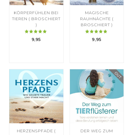
KÖRPERFÜHLEN BEI
MAGISCHE
TIEREN ( BROSCHIERT
RAUHNÄCHTE (
)
BROSCHIERT )
Bewertet
Bewertet
9,95
9,95
mit
mit
5.00
5.00
von 5
von 5
OUT
HERZENSPFADE (
DER WEG ZUM