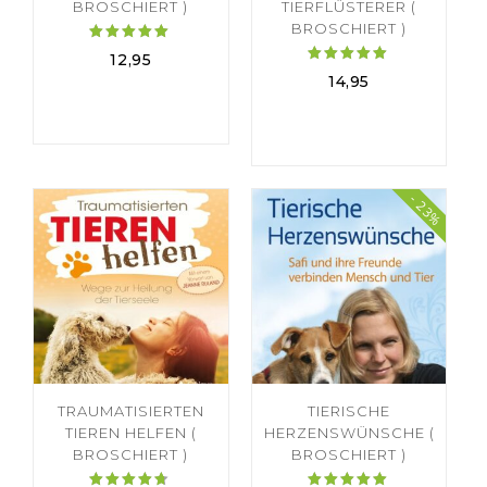
BROSCHIERT )
TIERFLÜSTERER (
BROSCHIERT )
Bewertet
12,95
mit
Bewertet
14,95
4.91
mit
von 5
5.00
von 5
- 23%
TRAUMATISIERTEN
TIERISCHE
TIEREN HELFEN (
HERZENSWÜNSCHE (
BROSCHIERT )
BROSCHIERT )