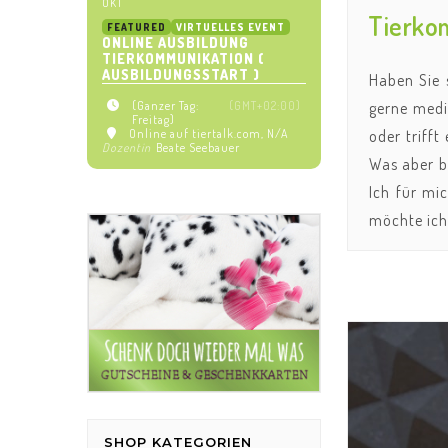
OKT
Tierkom
FEATURED
VIRTUELLES EVENT
ONLINE AUSBILDUNG
TIERKOMMUNIKATION (
AUSBILDUNGSSTART )
Haben Sie 
(Ganzer Tag:
(GMT+02:00)
gerne medit
Freitag)
Online auf tiertalk.com
, N/A
oder trifft
Dozentin
Beate Seebauer
Was aber br
Ich für mi
möchte ich 
SHOP KATEGORIEN