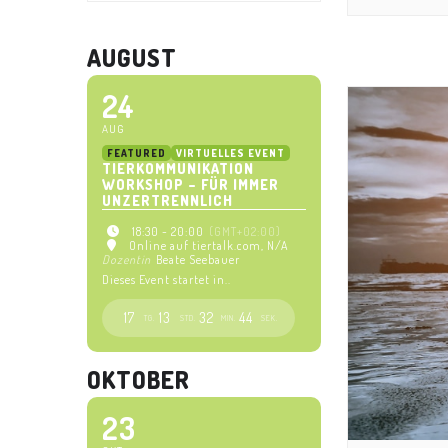
AUGUST
24
AUG
FEATURED
VIRTUELLES EVENT
TIERKOMMUNIKATION
WORKSHOP – FÜR IMMER
UNZERTRENNLICH
18:30 - 20:00
(GMT+02:00)
Online auf tiertalk.com
, N/A
Dozentin
Beate Seebauer
Dieses Event startet in..
17
13
32
42
TG.
STD.
MIN.
SEK.
OKTOBER
23