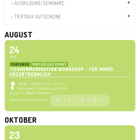
• AUSBILDUNG/SEMINARE
• TIERTALK GUTSCHEINE
AUGUST
24
AUG
FEATURED
VIRTUELLES EVENT
TIERKOMMUNIKATION WORKSHOP – FÜR IMMER
UNZERTRENNLICH
18:30 - 20:00
(GMT+02:00)
Online auf tiertalk.com
, N/A
Dozentin
Beate Seebauer
Dieses Event startet in..
17
0
31
12
TG.
STD.
MIN.
SEK.
OKTOBER
23