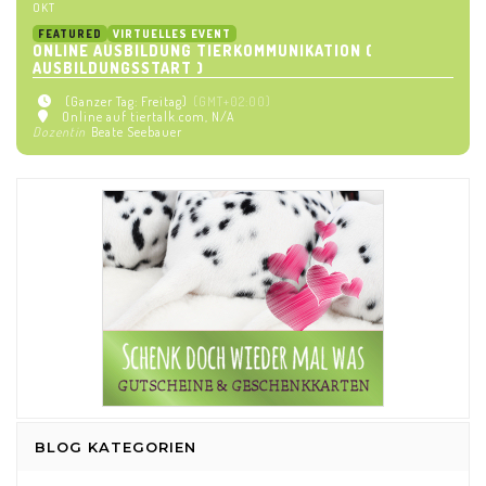
OKT
FEATURED
VIRTUELLES EVENT
ONLINE AUSBILDUNG TIERKOMMUNIKATION (
AUSBILDUNGSSTART )
(Ganzer Tag: Freitag)
(GMT+02:00)
Online auf tiertalk.com
, N/A
Dozentin
Beate Seebauer
BLOG KATEGORIEN