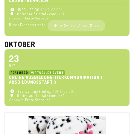
UNZERTRENNLICH
18:30 - 20:00
(GMT+02:00)
Online auf tiertalk.com
, N/A
Dozentin
Beate Seebauer
Dieses Event startet in..
16
23
7
31
TG.
STD.
MIN.
SEK.
OKTOBER
23
OKT
FEATURED
VIRTUELLES EVENT
ONLINE AUSBILDUNG TIERKOMMUNIKATION (
AUSBILDUNGSSTART )
(Ganzer Tag: Freitag)
(GMT+02:00)
Online auf tiertalk.com
, N/A
Dozentin
Beate Seebauer