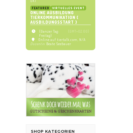
OKT
FEATURED
VIRTUELLES EVENT
ONLINE AUSBILDUNG
TIERKOMMUNIKATION (
AUSBILDUNGSSTART )
(Ganzer Tag:
(GMT+02:00)
Freitag)
Online auf tiertalk.com
, N/A
Dozentin
Beate Seebauer
SHOP KATEGORIEN