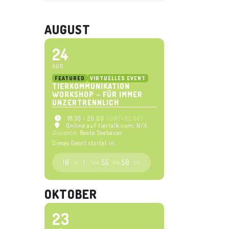
AUGUST
24
AUG
FEATURED
VIRTUELLES EVENT
TIERKOMMUNIKATION
WORKSHOP – FÜR IMMER
UNZERTRENNLICH
18:30 - 20:00
(GMT+02:00)
Online auf tiertalk.com
, N/A
Dozentin
Beate Seebauer
Dieses Event startet in..
18
1
55
58
TG.
STD.
MIN.
SEK.
OKTOBER
23