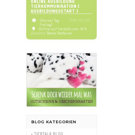
ONLINE AUSBILDUNG
TIERKOMMUNIKATION (
AUSBILDUNGSSTART )
(Ganzer Tag:
(GMT+02:00)
Freitag)
Online auf tiertalk.com
, N/A
Dozentin
Beate Seebauer
BLOG KATEGORIEN
• TIERTALK BLOG