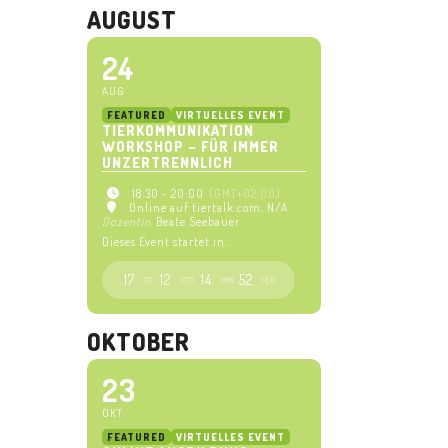
AUGUST
24
AUG
FEATURED
VIRTUELLES EVENT
TIERKOMMUNIKATION
WORKSHOP – FÜR IMMER
UNZERTRENNLICH
18:30 - 20:00
(GMT+02:00)
Online auf tiertalk.com
, N/A
Dozentin
Beate Seebauer
Dieses Event startet in..
17
12
14
52
TG.
STD.
MIN.
SEK.
OKTOBER
23
OKT
FEATURED
VIRTUELLES EVENT