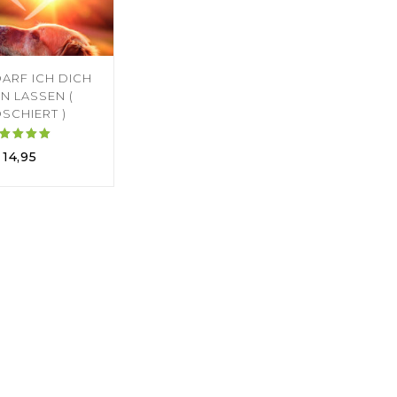
ARF ICH DICH
N LASSEN (
SCHIERT )
Bewertet
14,95
mit
5.00
von 5