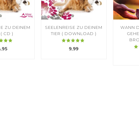
SE ZU DEINEM
SEELENREISE ZU DEINEM
WANN D
 ( CD )
TIER ( DOWNLOAD )
GEHE
BRO
ertet
Bewertet
4,95
9,99
mit
mit
.00
5.00
on 5
von 5