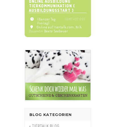
ONLINE AUSBILDUNG
TIERKOMMUNIKATION (
AUSBILDUNGSSTART )
(Ganzer Tag:
(GMT+02:00)
Freitag)
Online auf tiertalk.com
, N/A
Dozentin
Beate Seebauer
BLOG KATEGORIEN
• TIERTALK BLOG