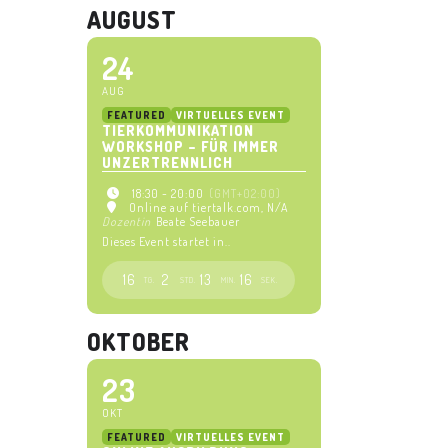
AUGUST
24
AUG
FEATURED
VIRTUELLES EVENT
TIERKOMMUNIKATION
WORKSHOP – FÜR IMMER
UNZERTRENNLICH
18:30 - 20:00
(GMT+02:00)
Online auf tiertalk.com
, N/A
Dozentin
Beate Seebauer
Dieses Event startet in..
16
2
13
16
TG.
STD.
MIN.
SEK.
OKTOBER
23
OKT
FEATURED
VIRTUELLES EVENT