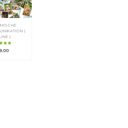
EMISCHE
UNIKATION (
INE )
ertet
9,00
mit
.00
on 5