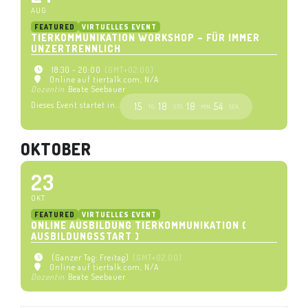
AUG
FEATURED
VIRTUELLES EVENT
TIERKOMMUNIKATION WORKSHOP – FÜR IMMER
UNZERTRENNLICH
18:30 - 20:00
(GMT+02:00)
Online auf tiertalk.com
, N/A
Dozentin
Beate Seebauer
Dieses Event startet in..
15
18
18
53
TG.
STD.
MIN.
SEK.
OKTOBER
23
OKT
FEATURED
VIRTUELLES EVENT
ONLINE AUSBILDUNG TIERKOMMUNIKATION (
AUSBILDUNGSSTART )
(Ganzer Tag: Freitag)
(GMT+02:00)
Online auf tiertalk.com
, N/A
Dozentin
Beate Seebauer