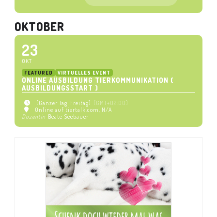
OKTOBER
23
OKT
FEATURED
VIRTUELLES EVENT
ONLINE AUSBILDUNG TIERKOMMUNIKATION (
AUSBILDUNGSSTART )
(Ganzer Tag: Freitag)
(GMT+02:00)
Online auf tiertalk.com
, N/A
Dozentin
Beate Seebauer