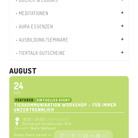
• MEDITATIONEN
• AURA ESSENZEN
• AUSBILDUNG/SEMINARE
• TIERTALK GUTSCHEINE
AUGUST
24
AUG
FEATURED
VIRTUELLES EVENT
TIERKOMMUNIKATION WORKSHOP – FÜR IMMER
UNZERTRENNLICH
18:30 - 20:00
(GMT+02:00)
Online auf tiertalk.com
, N/A
Dozentin
Beate Seebauer
Dieses Event startet in..
17
11
33
46
TG.
STD.
MIN.
SEK.