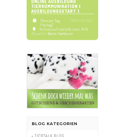
ONLINE AUSBILDUNG
TIERKOMMUNIKATION (
AUSBILDUNGSSTART )
(Ganzer Tag:
(GMT+02:00)
Freitag)
Online auf tiertalk.com
, N/A
Dozentin
Beate Seebauer
BLOG KATEGORIEN
• TIERTALK BLOG