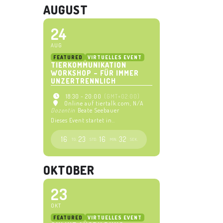
AUGUST
24
AUG
FEATURED
VIRTUELLES EVENT
TIERKOMMUNIKATION
WORKSHOP – FÜR IMMER
UNZERTRENNLICH
18:30 - 20:00
(GMT+02:00)
Online auf tiertalk.com
, N/A
Dozentin
Beate Seebauer
Dieses Event startet in..
16
23
16
31
TG.
STD.
MIN.
SEK.
OKTOBER
23
OKT
FEATURED
VIRTUELLES EVENT