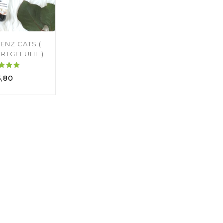
ENZ CATS (
RTGEFÜHL )
ertet
5,80
mit
.00
on 5