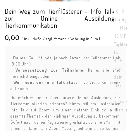
Dein Weg zum Tierflüsterer – Info Talk
zur Online Ausbildung
Übungs
6
Tierkommunikation
-
Mona
16
VIP
0,00
( inkl. MwSt. / zzgl. Versand / Währung in Euro )
Tage
Ment
für
·
Dauer
: Ca. 1 Stunde, je nach Anzahl der Teilnehmer ( ab
dich
18:30 Uhr )
und
·
Voraussetzung zur Teilnahme
: Keine, alle sind
herzlichst eingeladen
dein
·
Wo findet der Info Talk statt
: Live Video Konferenz
Tier
auf Zoom
-
Du möchtest mehr über unsere Online Ausbildung zur
Schwer
Tierkommunikation erfahren? Nimm teil am kostenlosen
Körper
Info Talk auf Zoom, um einen tieferen Einblick in die
gesamte Thematik der 1-jährigen Ausbildung zu bekommen.
Sofort nach deiner Registrierung erhältst du eine eMail mit
einem Link, um am Zoom-Meeting teilnehmen zu können.